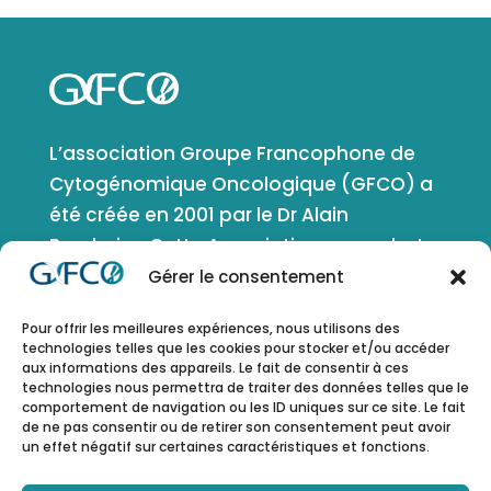
L’association Groupe Francophone de
Cytogénomique Oncologique (GFCO) a
été créée en 2001 par le Dr Alain
Bernheim. Cette Association a pour but
de favoriser le développement de la
Gérer le consentement
cytogénétique, de la génétique et de la
Pour offrir les meilleures expériences, nous utilisons des
génomique en oncologie et en
technologies telles que les cookies pour stocker et/ou accéder
génétique somatique. Elle comprend
aux informations des appareils. Le fait de consentir à ces
technologies nous permettra de traiter des données telles que le
tous les domaines d’application de ces
comportement de navigation ou les ID uniques sur ce site. Le fait
disciplines.
de ne pas consentir ou de retirer son consentement peut avoir
un effet négatif sur certaines caractéristiques et fonctions.