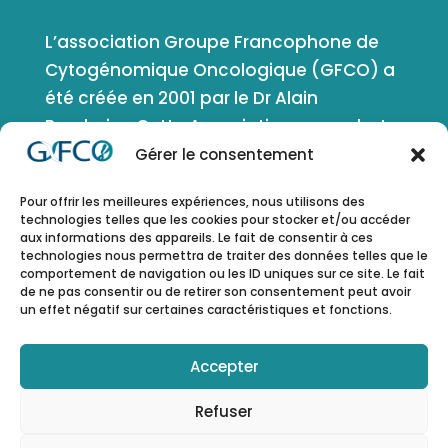
L’association Groupe Francophone de
Cytogénomique Oncologique (GFCO) a
été créée en 2001 par le Dr Alain
Bernheim. Cette Association a pour but
de favoriser le développement de la
Gérer le consentement
cytogénétique, de la génétique et de la
Pour offrir les meilleures expériences, nous utilisons des
génomique en oncologie et en
technologies telles que les cookies pour stocker et/ou accéder
génétique somatique. Elle comprend
aux informations des appareils. Le fait de consentir à ces
technologies nous permettra de traiter des données telles que le
tous les domaines d’application de ces
comportement de navigation ou les ID uniques sur ce site. Le fait
disciplines.
de ne pas consentir ou de retirer son consentement peut avoir
un effet négatif sur certaines caractéristiques et fonctions.
ESPACE MEMBRE
Accepter
Refuser