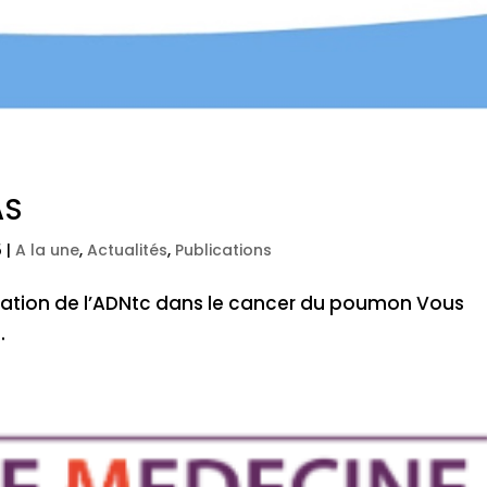
AS
5
|
A la une
,
Actualités
,
Publications
luation de l’ADNtc dans le cancer du poumon Vous
.