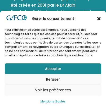
été créée en 2001 par le Dr Alain
Bernheim. Cette Association a pour but
de favoriser le développement de la
Gérer le consentement
cytogénétique, de la génétique et de la
Pour offrir les meilleures expériences, nous utilisons des
génomique en oncologie et en
technologies telles que les cookies pour stocker et/ou accéder
génétique somatique. Elle comprend
aux informations des appareils. Le fait de consentir à ces
technologies nous permettra de traiter des données telles que le
tous les domaines d’application de ces
comportement de navigation ou les ID uniques sur ce site. Le fait
disciplines.
de ne pas consentir ou de retirer son consentement peut avoir
un effet négatif sur certaines caractéristiques et fonctions.
ESPACE MEMBRE
Accepter
Refuser
Voir les préférences
Administration – Copyright © 2023 by
mlcom
–
Mentions légales
Mentions légales