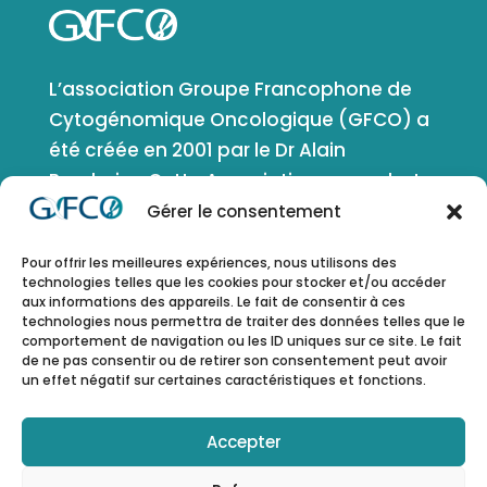
L’association Groupe Francophone de
Cytogénomique Oncologique (GFCO) a
été créée en 2001 par le Dr Alain
Bernheim. Cette Association a pour but
de favoriser le développement de la
Gérer le consentement
cytogénétique, de la génétique et de la
Pour offrir les meilleures expériences, nous utilisons des
génomique en oncologie et en
technologies telles que les cookies pour stocker et/ou accéder
génétique somatique. Elle comprend
aux informations des appareils. Le fait de consentir à ces
technologies nous permettra de traiter des données telles que le
tous les domaines d’application de ces
comportement de navigation ou les ID uniques sur ce site. Le fait
disciplines.
de ne pas consentir ou de retirer son consentement peut avoir
un effet négatif sur certaines caractéristiques et fonctions.
ESPACE MEMBRE
Accepter