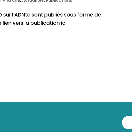
|
A la une
,
Actualités
,
Publications
 sur l’ADNtc sont publiés sous forme de
en vers la publication ici