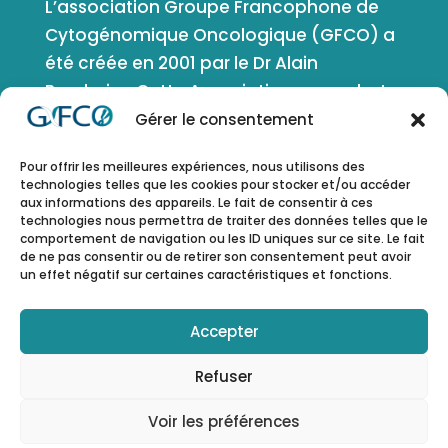
L’association Groupe Francophone de
Cytogénomique Oncologique (GFCO) a
été créée en 2001 par le Dr Alain
Bernheim. Cette Association a pour but
de favoriser le développement de la
Gérer le consentement
cytogénétique, de la génétique et de la
Pour offrir les meilleures expériences, nous utilisons des
génomique en oncologie et en
technologies telles que les cookies pour stocker et/ou accéder
génétique somatique. Elle comprend
aux informations des appareils. Le fait de consentir à ces
technologies nous permettra de traiter des données telles que le
tous les domaines d’application de ces
comportement de navigation ou les ID uniques sur ce site. Le fait
disciplines.
de ne pas consentir ou de retirer son consentement peut avoir
un effet négatif sur certaines caractéristiques et fonctions.
ESPACE MEMBRE
Accepter
Refuser
Voir les préférences
Administration – Copyright © 2023 by