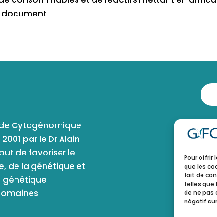
e de consommables et de réactifs mettant en difficu
 le document
e de Cytogénomique
001 par le Dr Alain
ut de favoriser le
Pour offrir
, de la génétique et
que les co
fait de co
n génétique
telles que 
 domaines
de ne pas 
négatif sur