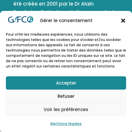
été créée en 2001 par le Dr Alain
Bernheim. Cette Association a pour but
de favoriser le développement de la
Gérer le consentement
cytogénétique, de la génétique et de la
Pour offrir les meilleures expériences, nous utilisons des
génomique en oncologie et en
technologies telles que les cookies pour stocker et/ou accéder
génétique somatique. Elle comprend
aux informations des appareils. Le fait de consentir à ces
technologies nous permettra de traiter des données telles que le
tous les domaines d’application de ces
comportement de navigation ou les ID uniques sur ce site. Le fait
disciplines.
de ne pas consentir ou de retirer son consentement peut avoir
un effet négatif sur certaines caractéristiques et fonctions.
ESPACE MEMBRE
Accepter
Refuser
Voir les préférences
Administration – Copyright © 2023 by
mlcom
–
Mentions légales
Mentions légales